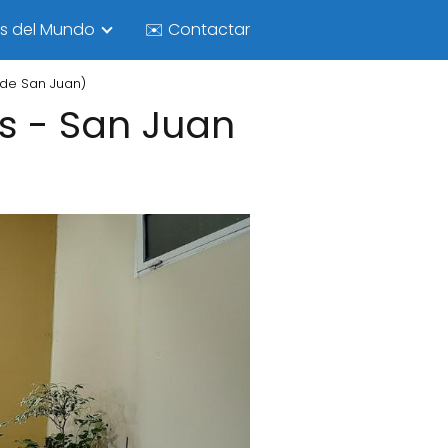
as del Mundo
✉️ Contactar
 de San Juan)
ús - San Juan
)