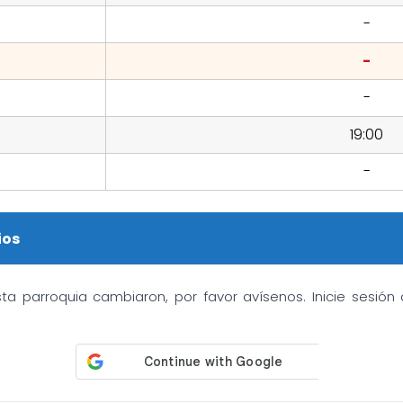
-
-
-
19:00
-
ios
sta parroquia cambiaron, por favor avísenos. Inicie sesió