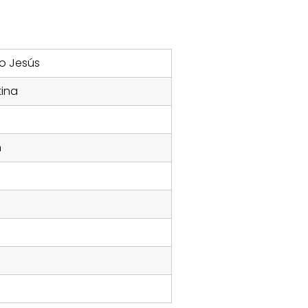
ño Jesús
tina
n