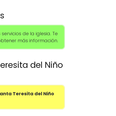
os
rvicios de la iglesia. Te
btener más información.
Teresita del Niño
Santa Teresita del Niño