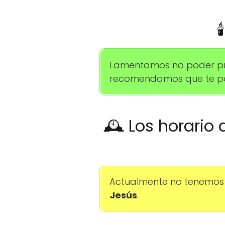

Lamentamos no poder propo
recomendamos que te pon
🕰️ Los horario 
Actualmente no tenemos 
Jesús
.