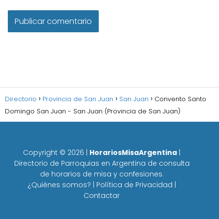
Directorio
Provincia de San Juan
San Juan
Convento Santo
Domingo San Juan - San Juan (Provincia de San Juan)
Copyright ©
2026
|
HorariosMisaArgentina
|
Directorio de Parroquias en Argentina de consulta
de horarios de misa y confesiones.
¿Quiénes somos?
|
Política de Privacidad
|
Contactar