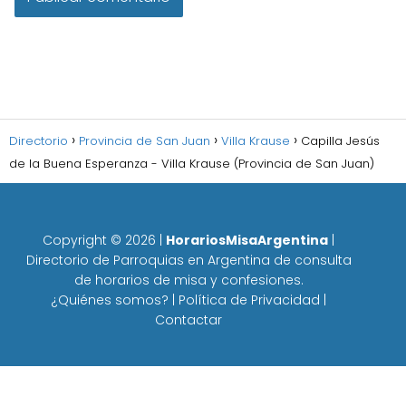
Directorio
Provincia de San Juan
Villa Krause
Capilla Jesús
de la Buena Esperanza - Villa Krause (Provincia de San Juan)
Copyright ©
2026
|
HorariosMisaArgentina
|
Directorio de Parroquias en Argentina de consulta
de horarios de misa y confesiones.
¿Quiénes somos?
|
Política de Privacidad
|
Contactar