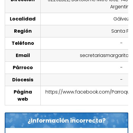
Argentina
Localidad
Gálvez
Región
Santa Fe
Teléfono
-
Email
secretariasmargarita
Párroco
-
Diocesis
-
Página
https://www.facebook.com/Parroqui
web
¿Información incorrecta?