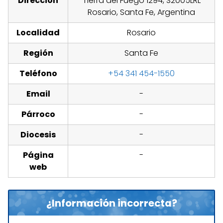
Dirección
Tierra del Fuego 1294, S2005LRL
Rosario, Santa Fe, Argentina
Localidad
Rosario
Región
Santa Fe
Teléfono
+54 341 454-1550
Email
-
Párroco
-
Diocesis
-
Página
-
web
¿Información incorrecta?