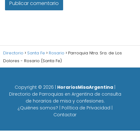
Directorio
Santa Fe
Rosario
Parroquia Ntra. Sra. de Los
Dolores - Rosario (Santa Fe)
Copyright ©
2026
|
HorariosMisaArgentina
|
Directorio de Parroquias en Argentina de consulta
de horarios de misa y confesiones.
¿Quiénes somos?
|
Política de Privacidad
|
Contactar