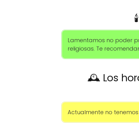

Lamentamos no poder pro
religiosas. Te recomenda
🕰️ Los ho
Actualmente no tenemos 