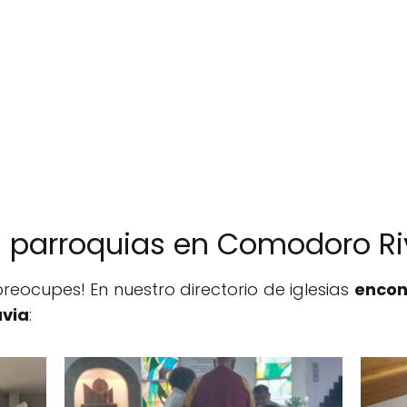
as parroquias en Comodoro R
reocupes! En nuestro directorio de iglesias
encon
via
: