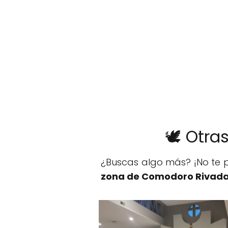
🕊️ Otr
¿Buscas algo más? ¡No te p
zona de Comodoro Rivada