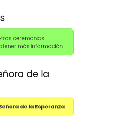
os
otras ceremonias
btener más información.
eñora de la
Señora de la Esperanza
.