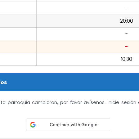
-
20:00
-
-
10:30
ios
sta parroquia cambiaron, por favor avísenos. Inicie sesió