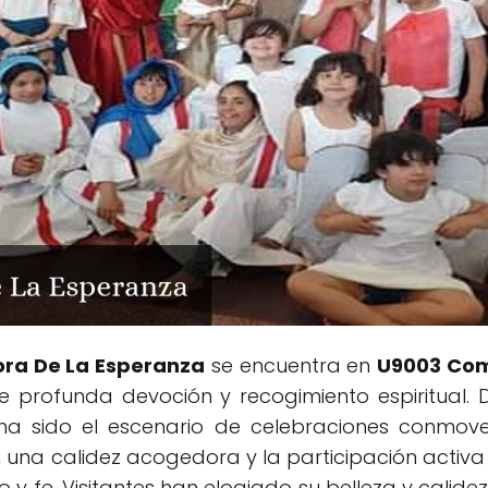
ora De La Esperanza
se encuentra en
U9003 Com
e profunda devoción y recogimiento espiritual
a ha sido el escenario de celebraciones conmo
una calidez acogedora y la participación activa d
y fe. Visitantes han elogiado su belleza y calide