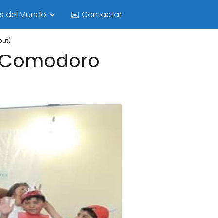
as del Mundo
✉️ Contactar
but)
- Comodoro