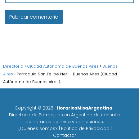
Directorio
Ciudad Autónoma de Buenos Aires
Buenos
Aires
Parroquia San Felipe Neri - Buenos Aires (Ciudad
Autónoma de Buenos Aires)
Copyright ©
2026
|
HorariosMisaArgentina
|
Directorio de Parroquias en Argentina de consulta
de horarios de misa y confesiones.
¿Quiénes somos?
|
Política de Privacidad
|
Contactar