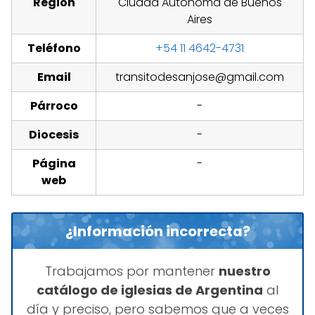
Región
Ciudad Autónoma de Buenos
Aires
Teléfono
+54 11 4642-4731
Email
transitodesanjose@gmail.com
Párroco
-
Diocesis
-
Página
-
web
¿Información incorrecta?
Trabajamos por mantener
nuestro
catálogo de iglesias de Argentina
al
día y preciso, pero sabemos que a veces