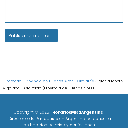
Directorio
Provincia de Buenos Aires
Olavarría
Iglesia Monte
Viggiano - Olavarría (Provincia de Buenos Aires)
Copyright ©
2026
|
HorariosMisaArgentina
|
Directorio de Parroquias en Argentina de consulta
de horarios de misa y confesiones.