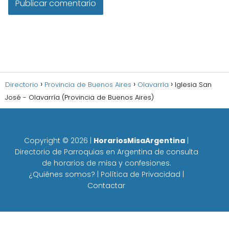
Directorio
Provincia de Buenos Aires
Olavarría
Iglesia San
José - Olavarría (Provincia de Buenos Aires)
Copyright ©
2026
|
HorariosMisaArgentina
|
Directorio de Parroquias en Argentina de consulta
de horarios de misa y confesiones.
¿Quiénes somos?
|
Política de Privacidad
|
Contactar