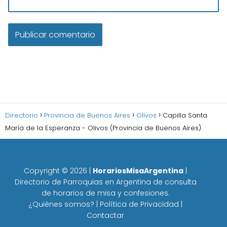
Directorio
Provincia de Buenos Aires
Olivos
Capilla Santa
María de la Esperanza - Olivos (Provincia de Buenos Aires)
Copyright ©
2026
|
HorariosMisaArgentina
|
Directorio de Parroquias en Argentina de consulta
de horarios de misa y confesiones.
¿Quiénes somos?
|
Política de Privacidad
|
Contactar