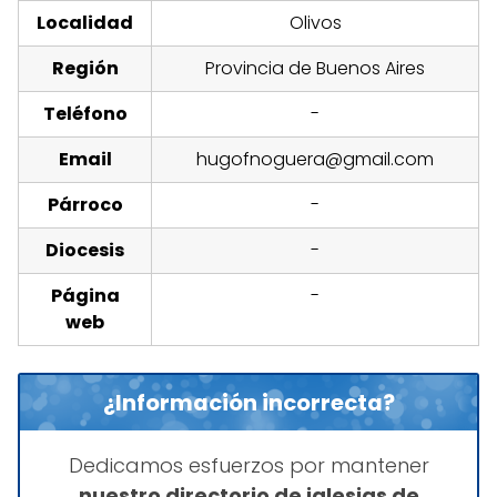
Localidad
Olivos
Región
Provincia de Buenos Aires
Teléfono
-
Email
hugofnoguera@gmail.com
Párroco
-
Diocesis
-
Página
-
web
¿Información incorrecta?
Dedicamos esfuerzos por mantener
nuestro directorio de iglesias de