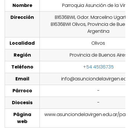
Nombre
Parroquia Asunción de la Virg
Dirección
B1636BWI, Gdor. Marcelino Ugarte
B1636BWI Olivos, Provincia de Bueno
Argentina
Localidad
Olivos
Región
Provincia de Buenos Aires
Teléfono
+54 45136735
Email
info@asunciondelavirgen.edu
Párroco
-
Diocesis
-
Página
www.asunciondelavirgen.edu.ar/parr
web