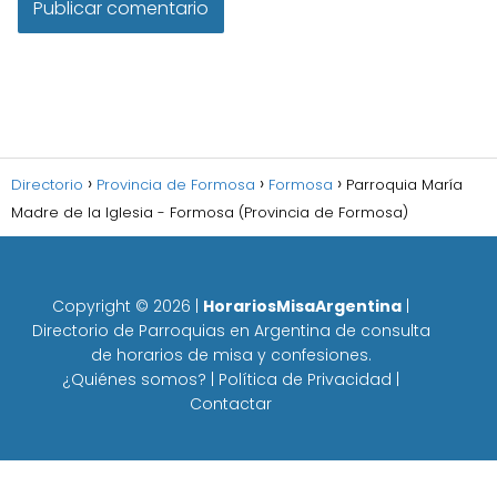
Directorio
Provincia de Formosa
Formosa
Parroquia María
Madre de la Iglesia - Formosa (Provincia de Formosa)
Copyright ©
2026
|
HorariosMisaArgentina
|
Directorio de Parroquias en Argentina de consulta
de horarios de misa y confesiones.
¿Quiénes somos?
|
Política de Privacidad
|
Contactar