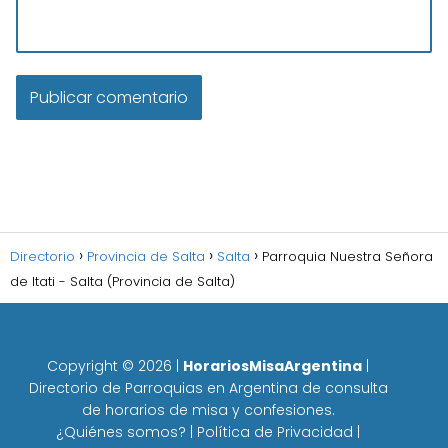
Directorio
Provincia de Salta
Salta
Parroquia Nuestra Señora
de Itati - Salta (Provincia de Salta)
Copyright ©
2026
|
HorariosMisaArgentina
|
Directorio de Parroquias en Argentina de consulta
de horarios de misa y confesiones.
¿Quiénes somos?
|
Política de Privacidad
|