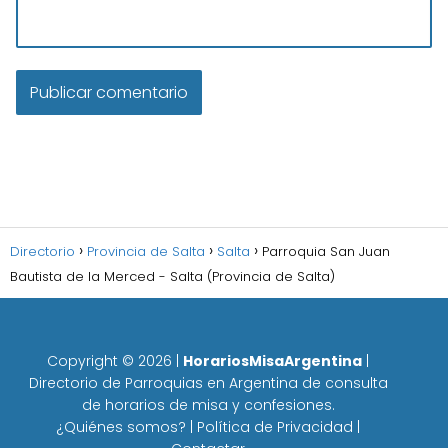
Directorio
Provincia de Salta
Salta
Parroquia San Juan
Bautista de la Merced - Salta (Provincia de Salta)
Copyright ©
2026
|
HorariosMisaArgentina
|
Directorio de Parroquias en Argentina de consulta
de horarios de misa y confesiones.
¿Quiénes somos?
|
Política de Privacidad
|