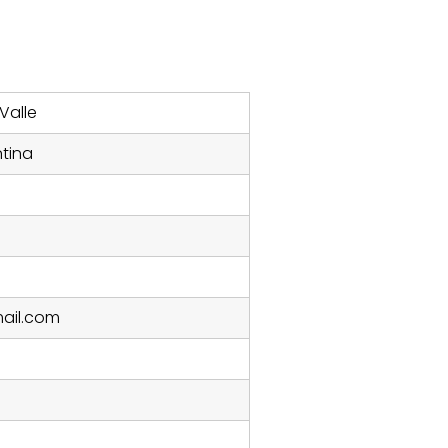
Valle
ntina
ail.com