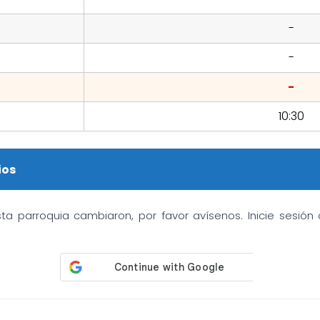
-
-
-
10:30
ios
sta parroquia cambiaron, por favor avísenos. Inicie sesió