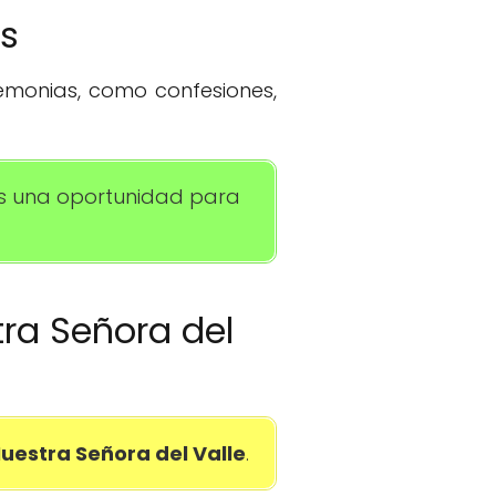
os
remonias, como confesiones,
 Es una oportunidad para
tra Señora del
Nuestra Señora del Valle
.