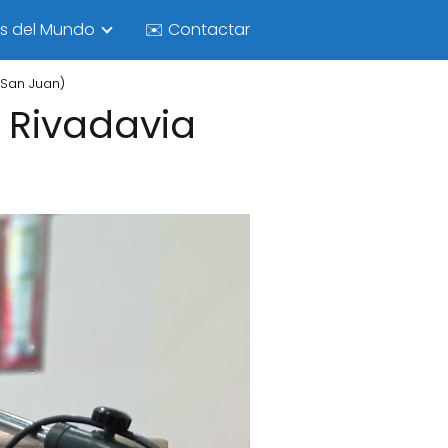
as del Mundo
✉️ Contactar
 San Juan)
- Rivadavia
)