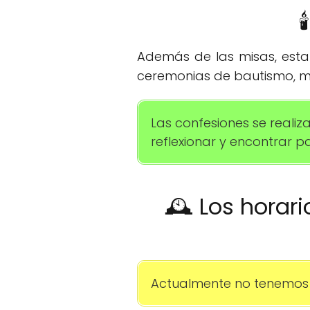

Además de las misas, esta 
ceremonias de bautismo, ma
Las confesiones se reali
reflexionar y encontrar pa
🕰️ Los horar
Actualmente no tenemos 