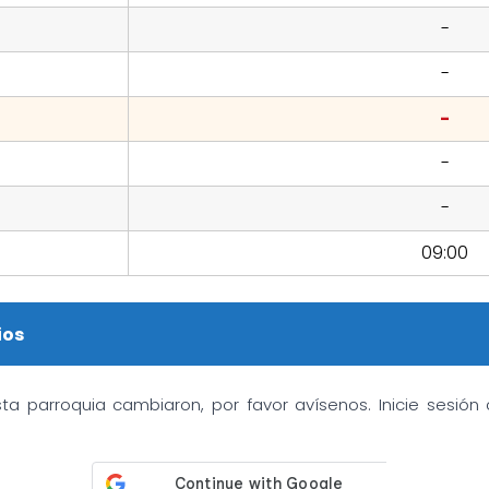
-
-
-
-
-
09:00
ios
sta parroquia cambiaron, por favor avísenos. Inicie sesió