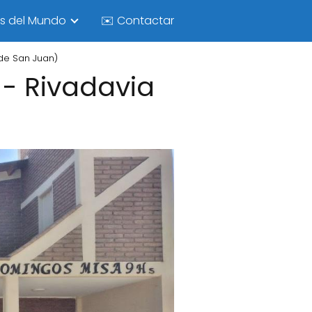
as del Mundo
✉️ Contactar
 de San Juan)
 - Rivadavia
)