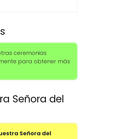
os
otras ceremonias
tamente para obtener más
tra Señora del
Nuestra Señora del