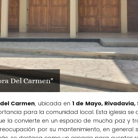
a del Carmen
, ubicada en
1 de Mayo, Rivadavia,
rtancia para la comunidad local. Esta iglesia se
 que la convierte en un espacio de mucha paz y t
preocupación por su mantenimiento, en general
más, se destaca como un espacio para eventos re