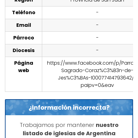
Teléfono
-
Email
-
Párroco
-
Diocesis
-
Página
https://www.facebook.com/p/Parroq
web
Sagrado-Coraz%C3%B3n-de-
Jes%C3%BAs-100077414793642/?
paipv=0&eav
¿Información incorrecta?
Trabajamos por mantener
nuestro
listado de iglesias de Argentina