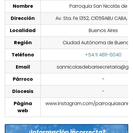
Nombre
Parroquia San Nicolás de Ba
Dirección
Av. Sta. Fe 1352, C1059ABU CABA, A
Localidad
Buenos Aires
Región
Ciudad Autónoma de Buenos 
Teléfono
+54 11 4811-6040
Email
sannicolasdebarisecretaria@gm
Párroco
-
Diocesis
-
Página
www.instagram.com/parroquiasannic
web
¿Información incorrecta?