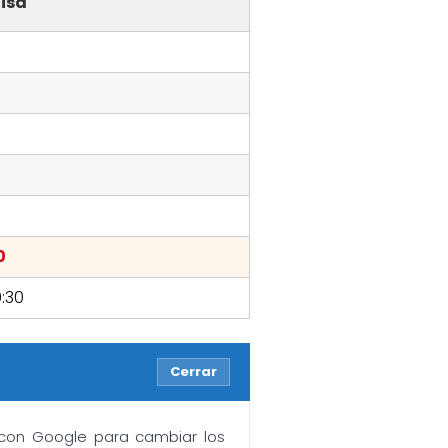
isa
0
9:30
Cerrar
n con Google para cambiar los