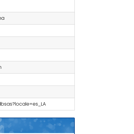
na
m
dbsas?locale=es_LA