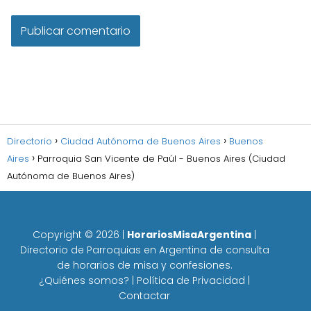
Directorio
Ciudad Autónoma de Buenos Aires
Buenos
Aires
Parroquia San Vicente de Paúl - Buenos Aires (Ciudad
Autónoma de Buenos Aires)
Copyright ©
2026
|
HorariosMisaArgentina
|
Directorio de Parroquias en Argentina de consulta
de horarios de misa y confesiones.
¿Quiénes somos?
|
Política de Privacidad
|
Contactar