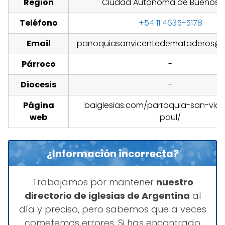
Región
Ciudad Autónoma de Buenos A
Teléfono
+54 11 4635-5178
Email
parroquiasanvicentedemataderos@
Párroco
-
Diocesis
-
Página
baiglesias.com/parroquia-san-vic
web
paul/
¿Información incorrecta?
Trabajamos por mantener
nuestro
directorio de iglesias de Argentina
al
día y preciso, pero sabemos que a veces
cometemos errores. Si has encontrado